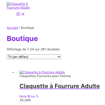
Aller
au
contenu
Main
Menu
Accueil
/ Boutique
Boutique
Affichage de 1–24 sur 281 résultats
Claquettes Fourrures pour Femme
Claquette à Fourrure Adulte
Note
0
sur 5
36,99
€