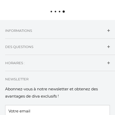
INFORMATIONS
Conditions Générales d'Utilisations
DES QUESTIONS
Conditions Générales de Vente
Mentions Légales
Nous Contacter
HORAIRES :
ma.claquette.fourrure@gmail.com
Du Lundi au Samedi : 08h - 12h30 / 13h30 - 17h
NEWSLETTER
Abonnez-vous à notre newsletter et obtenez des
avantages de diva exclusifs !
Votre email