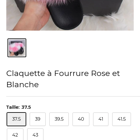
Claquette à Fourrure Rose et
Blanche
Taille:
37.5
37.5
39
39.5
40
41
41.5
42
43