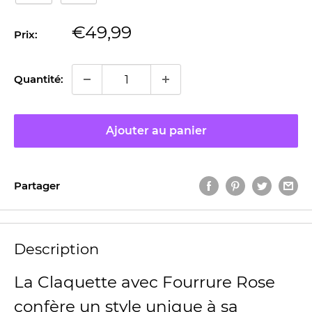
Prix
€49,99
Prix:
réduit
Quantité:
Ajouter au panier
Partager
Description
La Claquette avec Fourrure Rose
confère un style unique à sa