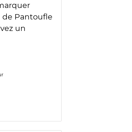
emarquer
 de Pantoufle
avez un
ur