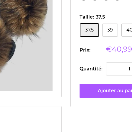
Taille:
37.5
37.5
39
4
Prix
€40,99
Prix:
réduit
Quantité:
Ajouter au pa