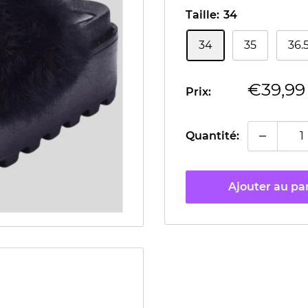
Taille:
34
34
35
36.
Prix
€39,99
Prix:
réduit
Quantité:
Ajouter au pa