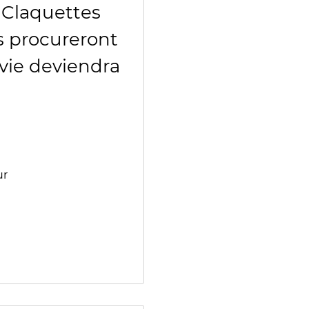
s Claquettes
 procureront
 vie deviendra
ur