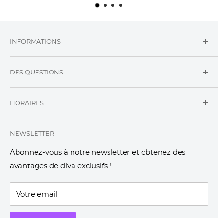
INFORMATIONS
Conditions Générales d'Utilisations
DES QUESTIONS
Conditions Générales de Vente
Mentions Légales
Nous Contacter
HORAIRES :
ma.claquette.fourrure@gmail.com
Du Lundi au Samedi : 08h - 12h30 / 13h30 - 17h
NEWSLETTER
Abonnez-vous à notre newsletter et obtenez des
avantages de diva exclusifs !
Votre email