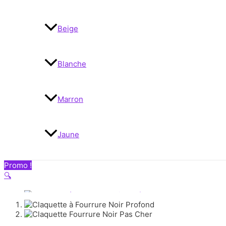
Beige
Blanche
Marron
Jaune
Promo !
🔍