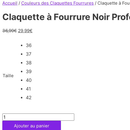
Accueil
/
Couleurs des Claquettes Fourrures
/ Claquette à Fou
Claquette à Fourrure Noir Pro
36,99
€
29,99
€
36
37
38
39
Taille
40
41
42
quantité
de
Ajouter au panier
Claquette