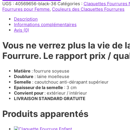
à
UGS :
40569656-black-36
Catégories :
Claquettes Fourrures 
Fourrure
Fourrures pour Femme
,
Couleurs des Claquettes Fourrures
Noir
Profond
Description
Informations complémentaires
Avis (0)
Vous ne verrez plus la vie de
Fourrure. Le rapport prix / qua
Matière
:
fourrure soyeuse
Doublure
: laine moelleuse
Semelle
: caoutchouc anti-dérapant supérieur
Epaisseur de la semelle
: 3 cm
Convient pour
: extérieur / intérieur
LIVRAISON STANDARD GRATUITE
Produits apparentés