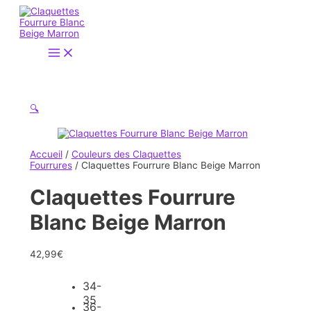
Aller
au
contenu
Main
Menu
🔍
Accueil
/
Couleurs des Claquettes
Fourrures
/ Claquettes Fourrure Blanc Beige Marron
Claquettes Fourrure
Blanc Beige Marron
42,99
€
34-
35
36-