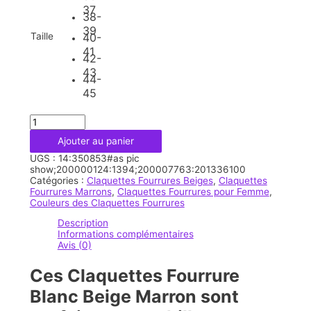
37
38-
39
Taille
40-
41
42-
43
44-
45
quantité
de
Ajouter au panier
Claquettes
Fourrure
UGS :
14:350853#as pic
Blanc
show;200000124:1394;200007763:201336100
Beige
Catégories :
Claquettes Fourrures Beiges
,
Claquettes
Marron
Fourrures Marrons
,
Claquettes Fourrures pour Femme
,
Couleurs des Claquettes Fourrures
Description
Informations complémentaires
Avis (0)
Ces Claquettes Fourrure
Blanc Beige Marron sont