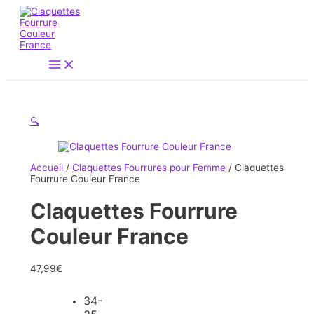
Aller
au
contenu
Main
Menu
🔍
Accueil
/
Claquettes Fourrures pour Femme
/ Claquettes
Fourrure Couleur France
Claquettes Fourrure
Couleur France
47,99
€
34-