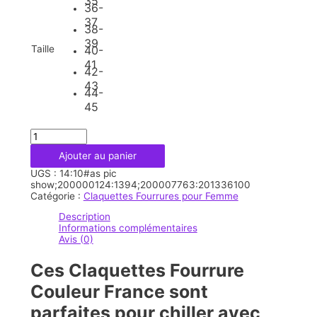
35
36-
37
38-
39
Taille
40-
41
42-
43
44-
45
quantité
de
Ajouter au panier
Claquettes
Fourrure
UGS :
14:10#as pic
Couleur
show;200000124:1394;200007763:201336100
France
Catégorie :
Claquettes Fourrures pour Femme
Description
Informations complémentaires
Avis (0)
Ces Claquettes Fourrure
Couleur France sont
parfaites pour chiller avec