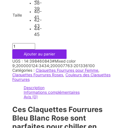
37
38-
39
40-
Taille
41
42-
43
44-
45
quantité
de
Ajouter au panier
Claquettes
Fourrures
UGS :
14:398460843#Mixed color
Bleu
9;200000124:3434;200007763:201336100
Blanc
Catégories :
Claquettes Fourrures pour Femme
,
Rose
Claquettes Fourrures Roses
,
Couleurs des Claquettes
Fourrures
Description
Informations complémentaires
Avis (0)
Ces Claquettes Fourrures
Bleu Blanc Rose sont
parfaites pour chiller en