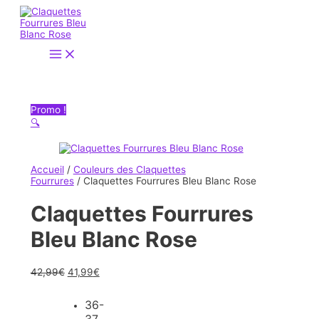
Aller
au
contenu
Main
Menu
Promo !
🔍
Accueil
/
Couleurs des Claquettes
Fourrures
/ Claquettes Fourrures Bleu Blanc Rose
Claquettes Fourrures
Bleu Blanc Rose
42,99
€
41,99
€
36-